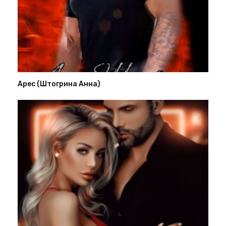
Арес (Штогрина Анна)