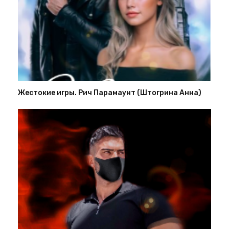
Жестокие игры. Рич Парамаунт (Штогрина Анна)