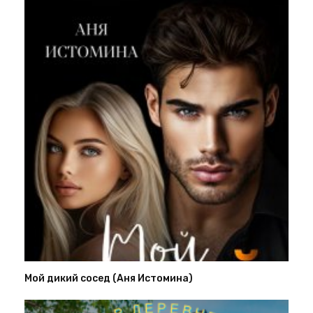
Мой дикий сосед (Аня Истомина)