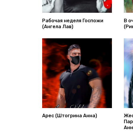
Рабочая неделя Госпожи
В о
(Ангела Лав)
(Ри
Арес (Штогрина Анна)
Жес
Пар
Анн