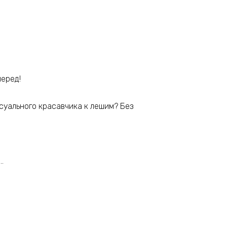
перед!
ксуального красавчика к лешим? Без
…