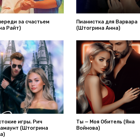
череди за счастьем
Пианистка для Варвара
на Райт)
(Штогрина Анна)
токие игры. Рич
Ты — Моя Обитель (Яна
амаунт (Штогрина
Войнова)
а)