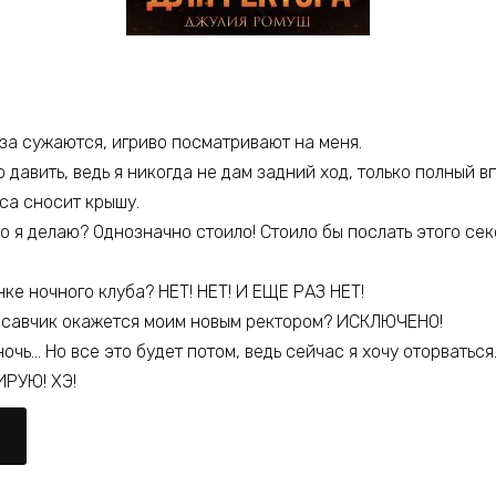
аза сужаются, игриво посматривают на меня.
о давить, ведь я никогда не дам задний ход, только полный в
оса сносит крышу.
то я делаю? Однозначно стоило! Стоило бы послать этого се
нке ночного клуба? НЕТ! НЕТ! И ЕЩЕ РАЗ НЕТ!
красавчик окажется моим новым ректором? ИСКЛЮЧЕНО!
очь… Но все это будет потом, ведь сейчас я хочу оторваться
ИРУЮ! ХЭ!