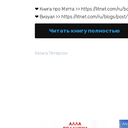
❤ Книга про Мэтта >> https://litnet.com/ru/
❤ Визуал >> https://litnet.com/ru/blogs/pos
Читать книгу полностью
Хельга Петерсон