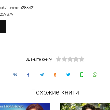
book/obnimi-b283421
t/259879
Оцените книгу
Похожие книги