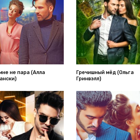
мне не пара (Алла
Гречишный мёд (Ольга
ански)
Гринвэлл)