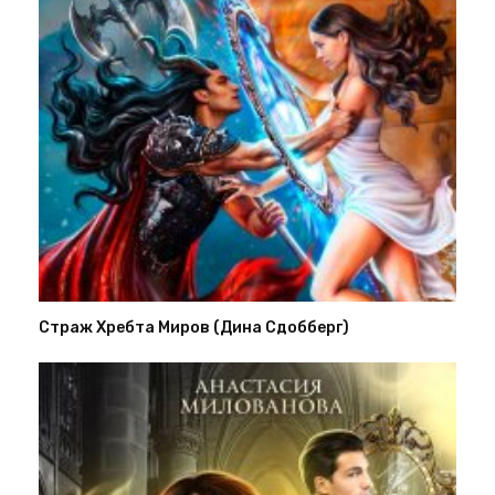
Страж Хребта Миров (Дина Сдобберг)