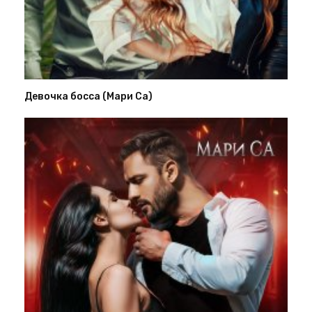
Девочка босса (Мари Са)