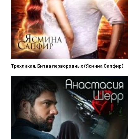
Трехликая. Битва первородных (Ясмина Сапфир)