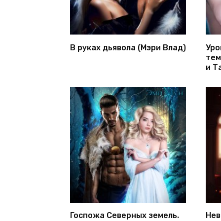
В руках дьявола (Мэри Влад)
Уро
тем
и Т
Госпожа Северных земель.
Нев