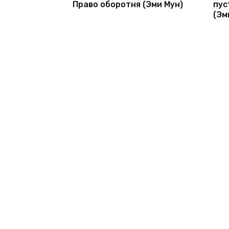
Право оборотня (Эми Мун)
пус
(Эм
© 2026 1bookva.ru