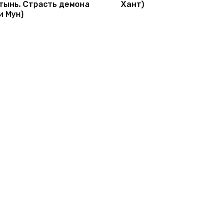
тынь. Страсть демона
Хант)
и Мун)