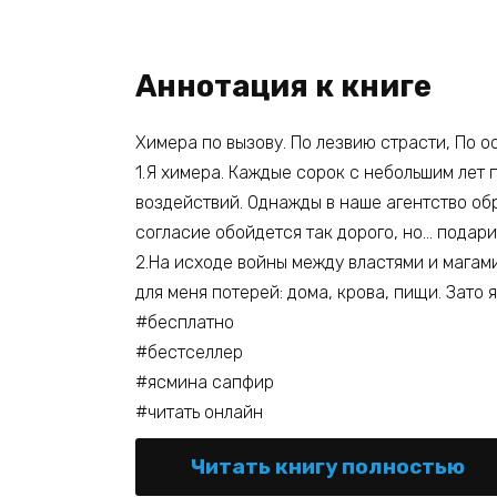
Аннотация к книге
Химера по вызову. По лезвию страсти, По о
1.Я химера. Каждые сорок с небольшим лет
воздействий. Однажды в наше агентство обр
согласие обойдется так дорого, но… подарит
2.На исходе войны между властями и магами
для меня потерей: дома, крова, пищи. Зато я
#бесплатно
#бестселлер
#ясмина сапфир
#читать онлайн
Читать книгу полностью