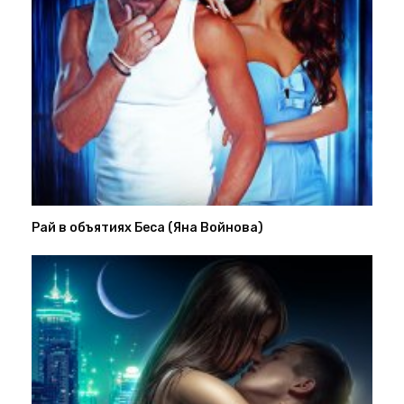
Рай в объятиях Беса (Яна Войнова)