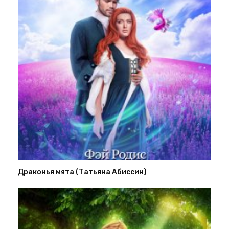
Драконья мята (Татьяна Абиссин)