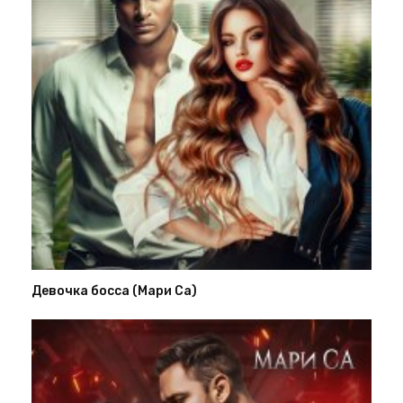
Девочка босса (Мари Са)