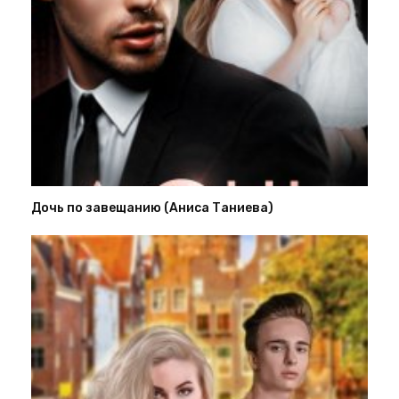
Дочь по завещанию (Аниса Таниева)