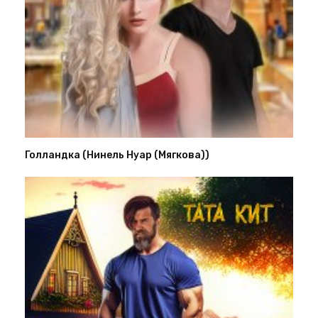
Голландка (Нинель Нуар (Мягкова))