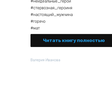
#неидеальные_герои
#стервозная_героиня
#настоящий_мужчина
#горячо
#мат
Читать книгу полностью
Валерия Иванова