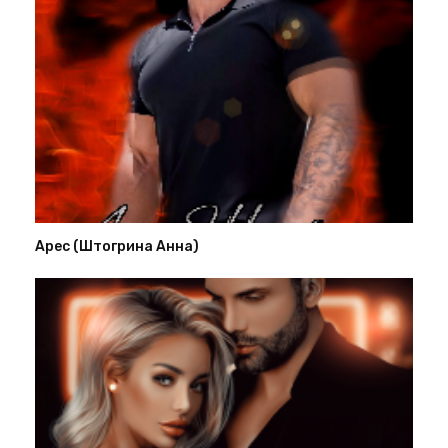
Арес (Штогрина Анна)