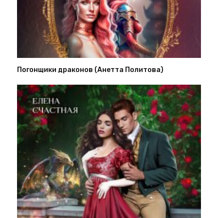
Погонщики драконов (Анетта Политова)