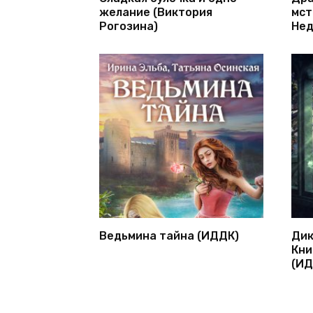
желание (Виктория
мст
Рогозина)
Нед
Ведьмина тайна (ИДДК)
Дик
Кни
(ИД