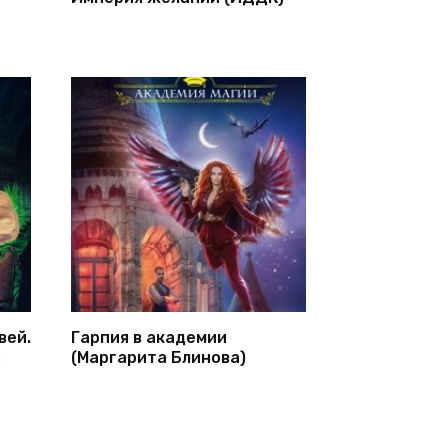
вей.
Гарпия в академии
ь
(Маргарита Блинова)