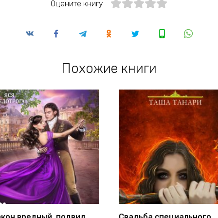
Оцените книгу
Похожие книги
кон вредный, подвид
Свадьба специального