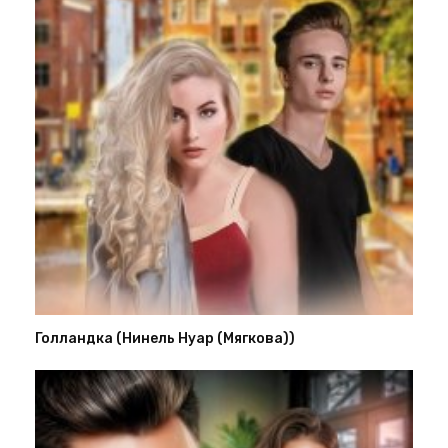
Голландка (Нинель Нуар (Мягкова))