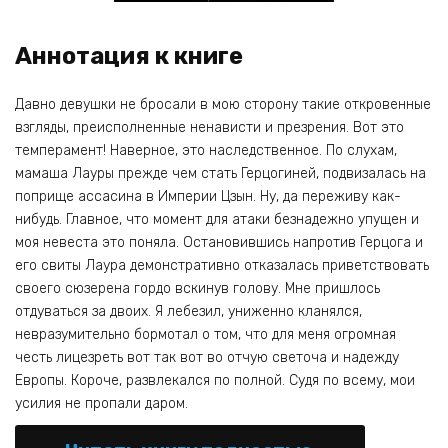
Аннотация к книге
Давно девушки не бросали в мою сторону такие откровенные
взгляды, преисполненные ненависти и презрения. Вот это
темперамент! Наверное, это наследственное. По слухам,
мамаша Лауры прежде чем стать Герцогиней, подвизалась на
поприще ассасина в Империи Цзын. Ну, да переживу как-
нибудь. Главное, что момент для атаки безнадежно упущен и
моя невеста это поняла. Остановившись напротив Герцога и
его свиты Лаура демонстративно отказалась приветствовать
своего сюзерена гордо вскинув голову. Мне пришлось
отдуваться за двоих. Я лебезил, униженно кланялся,
невразумительно бормотал о том, что для меня огромная
честь лицезреть вот так вот во отчую светоча и надежду
Европы. Короче, развлекался по полной. Судя по всему, мои
усилия не пропали даром.