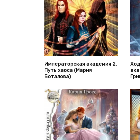
Императорская академия 2.
Ход
Путь хаоса (Мария
ака
Боталова)
Гри