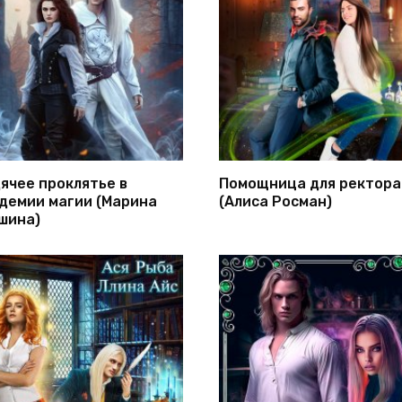
ячее проклятье в
Помощница для ректора
демии магии (Марина
(Алиса Росман)
шина)