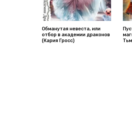
Обманутая невеста, или
Пус
отбор в академии драконов
маг
(Кария Гросс)
Тьм