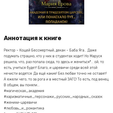
Аннотация к книге
Ректор – Кощей Бессмертный, декан – Баба Яга… Даже
подумать страшно, кто у них в студентах ходит! Но Маруся
решила, что, раз попала сюда, то здесь и жениться*… ой, то
есть, учиться будет! Благо, и царевичи среди всей этой
нечисти водятся. Да ещё какие! Без любви точно не оставят!
А ежели чего, то за рога и в местный ЗАГС! То есть, под венец.
В общем, вы поняли…
#магическая_академия
#харизматичные_персонажи_русских_народных_сказок
#женихи-царевичи
#любовь_и_романтика