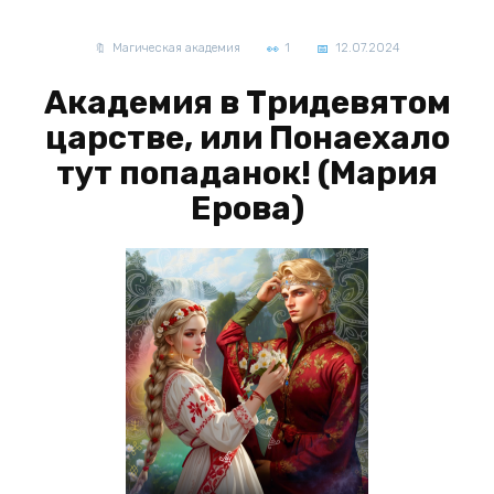
Магическая академия
1
12.07.2024
Академия в Тридевятом
царстве, или Понаехало
тут попаданок! (Мария
Ерова)