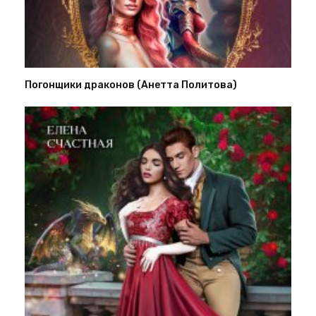
Погонщики драконов (Анетта Политова)