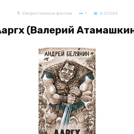
Юмористическое фэнтези
1
12.07.2024
Ааргх (Валерий Атамашкин