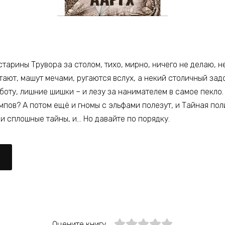
старины Трувора за столом, тихо, мирно, ничего не делаю, н
стают, машут мечами, ругаются вслух, а некий столичный зад
боту, лишние шишки – и лезу за нанимателем в самое пекло. 
пов? А потом ещё и гномы с эльфами полезут, и Тайная пол
и сплошные тайны, и… Но давайте по порядку.
Оцените книгу