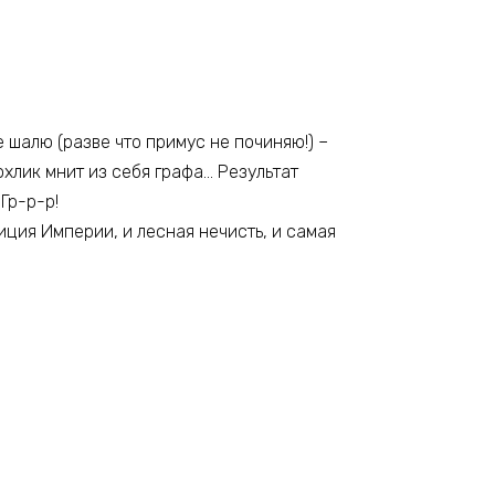
е шалю (разве что примус не починяю!) –
охлик мнит из себя графа… Результат
Гр-р-р!
иция Империи, и лесная нечисть, и самая