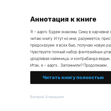
Аннотация к книге
Я – ааргх. Будем знакомы. Сижу в харчевне 
читаю книгу. И тут ко мне, разумеется, при
предсказуем: я всех бью, получаю новую ра
Чувствуете полный набор фэнтезийных штам
уродливая наёмница, и контрабанда ведьм, 
Итак, я – ааргх… Запомнили? Продолжаем…
Читать книгу полностью
Валерий Атамашкин