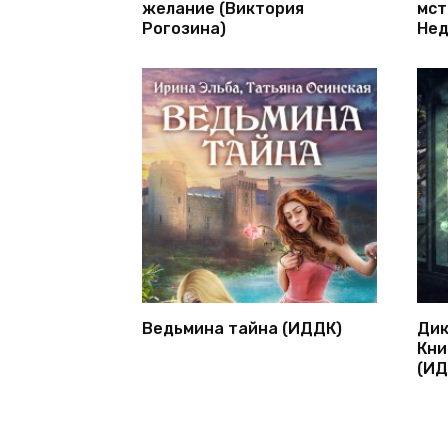
желание (Виктория
мст
Рогозина)
Нед
Ведьмина тайна (ИДДК)
Дик
Кни
(ИД